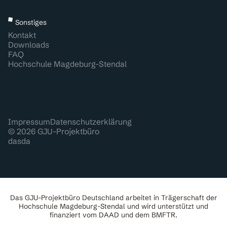
Sonstiges
Kontakt
Downloads
FAQ
Hochschule Magdeburg-Stendal
Impressum
Datenschutzerklärung
© 2026 GJU-Projektbüro
dasda
Das GJU-Projektbüro Deutschland arbeitet in Trägerschaft der
Hochschule Magdeburg-Stendal und wird unterstützt und
finanziert vom DAAD und dem BMFTR.