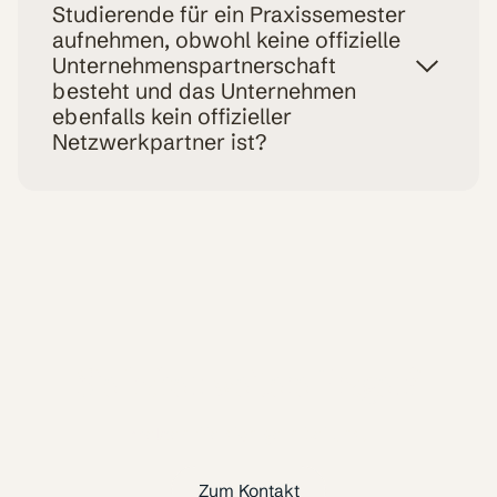
Studierende für ein Praxissemester
aufnehmen, obwohl keine offizielle
Unternehmenspartnerschaft
besteht und das Unternehmen
ebenfalls kein offizieller
Netzwerkpartner ist?
Ja, allerdings entfallen die auf der Homepage
genannten Vorteile, wie die Company Days oder
die Einladungen zu Veranstaltungen der GJU.
Sie haben weitere Fragen?
Melden Sie sich gern bei uns.
Zum Kontakt