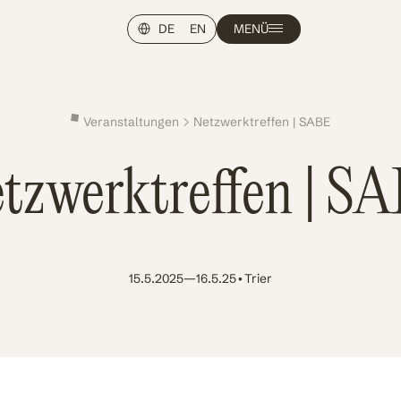
DE
EN
MENÜ
Veranstaltungen
Netzwerktreffen | SABE
tzwerktreffen | S
15.5.2025
—
16.5.25
•
Trier