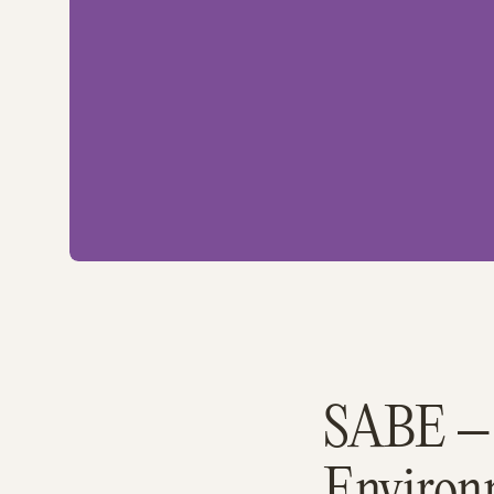
SABE – S
Environ