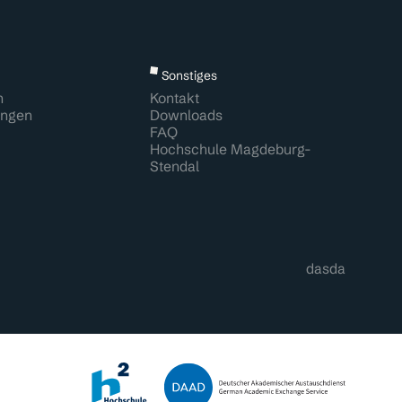
Sonstiges
n
Kontakt
ungen
Downloads
FAQ
Hochschule Magdeburg-
Stendal
dasda