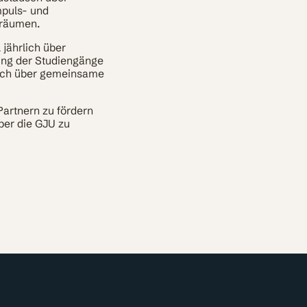
mpuls- und
sräumen.
jährlich über
ung der Studiengänge
auch über gemeinsame
Partnern zu fördern
ber die GJU zu