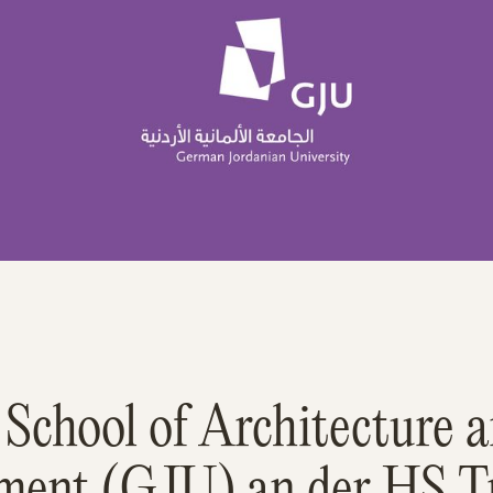
chool of Architecture a
ment (GJU) an der HS Tr