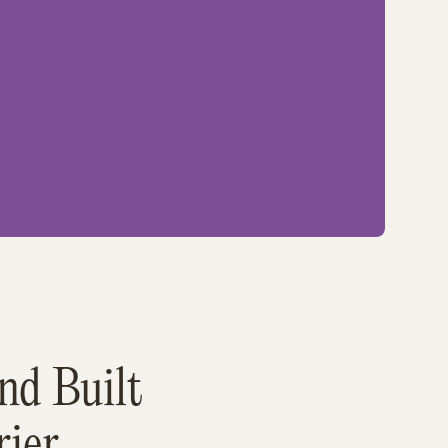
nd Built
ier