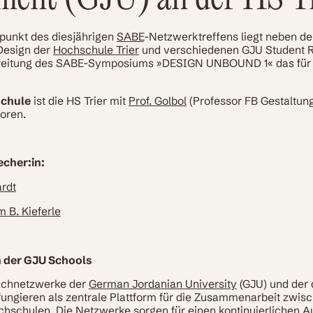
punkt des diesjährigen
SABE
-Netzwerktreffens liegt neben de
Design der
Hochschule Trier
und verschiedenen GJU Student R
eitung des SABE-Symposiums »DESIGN UNBOUND 1« das für
schule
ist die HS Trier mit
Prof. Golbol
(Professor FB Gestaltun
oren.
cher:in:
ardt
m B. Kieferle
n der GJU Schools
achnetzwerke der
German Jordanian University
(GJU) und der
ungieren als zentrale Plattform für die Zusammenarbeit zwis
hschulen. Die Netzwerke sorgen für einen kontinuierlichen A