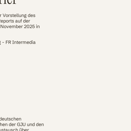
r Vorstellung des
eports auf der
 November 2025 in
g - FR Intermedia
 deutschen
chen der GJU und den
ustausch über