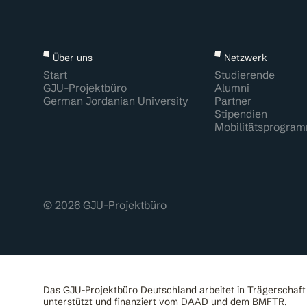
Über uns
Netzwerk
Start
Studierende
GJU-Projektbüro
Alumni
German Jordanian University
Partner
Stipendien
Mobilitätsprogra
© 2026 GJU-Projektbüro
Das GJU-Projektbüro Deutschland arbeitet in Trägerschaf
unterstützt und finanziert vom DAAD und dem BMFTR.